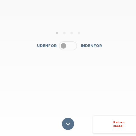
1
2
3
4
UDENFOR
INDENFOR
Køb en
model