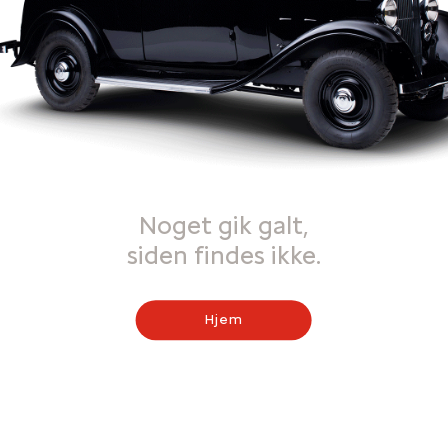
Noget gik galt,
siden findes ikke.
Hjem