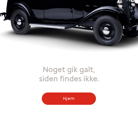
Noget gik galt,
siden findes ikke.
Hjem