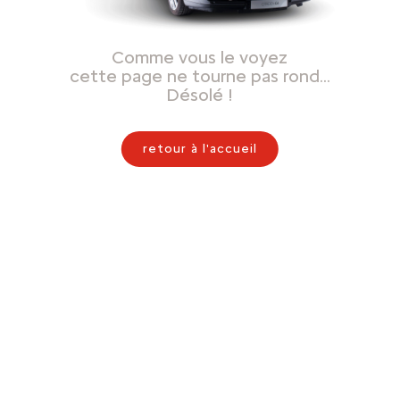
Comme vous le voyez
cette page ne tourne pas rond…
Désolé !
retour à l'accueil