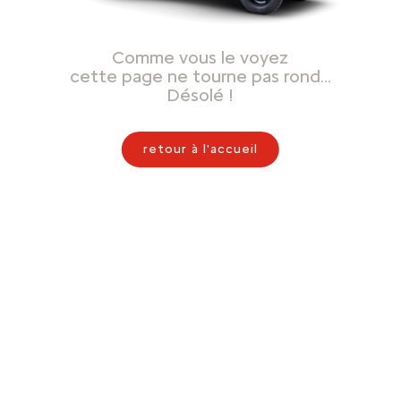
Comme vous le voyez
cette page ne tourne pas rond…
Désolé !
retour à l'accueil