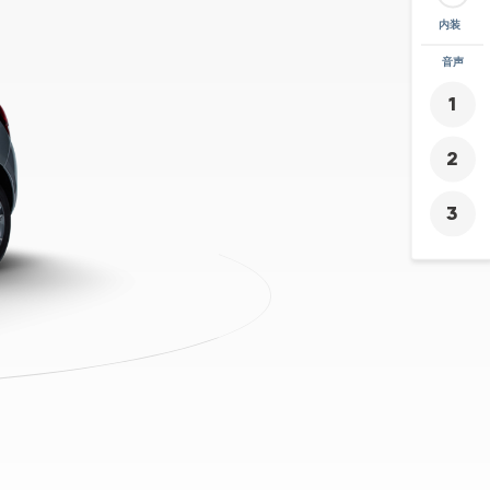
内装
ズーム
音声
+
-
2