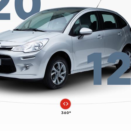
20
1
360°