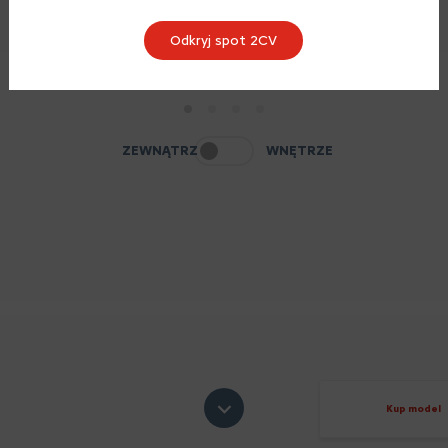
Odkryj spot 2CV
1
2
3
4
ZEWNĄTRZ
WNĘTRZE
Kup model