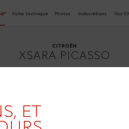
60°
Fiche technique
Photos
Indiscrétions
Vos Ci
Citroën Xsara Picasso
1998
CITROËN
XSARA PICASSO
19
S, ET
OURS