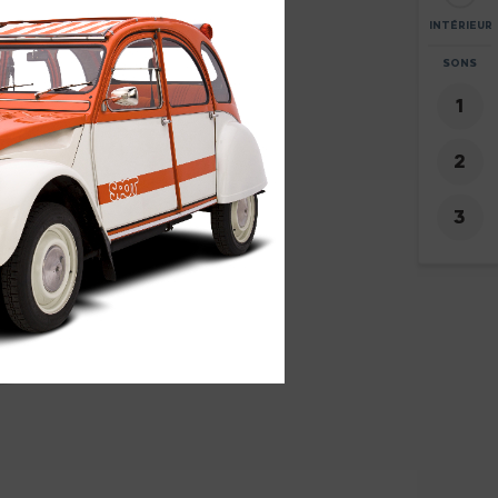
INTÉRIEUR
ZOOM
SONS
+
-
8