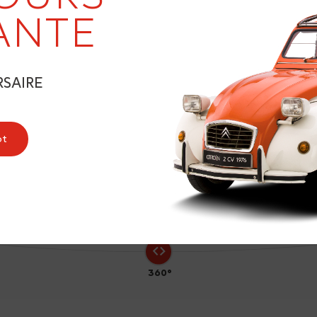
ANTE
RSAIRE
9
ot
360°